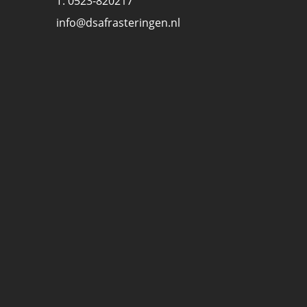
T: 0523-820217
info@dsafrasteringen.nl