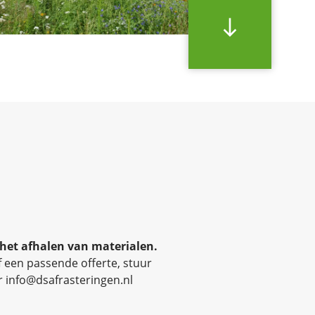
south
 het afhalen van materialen.
f een passende offerte, stuur
r
info@dsafrasteringen.nl