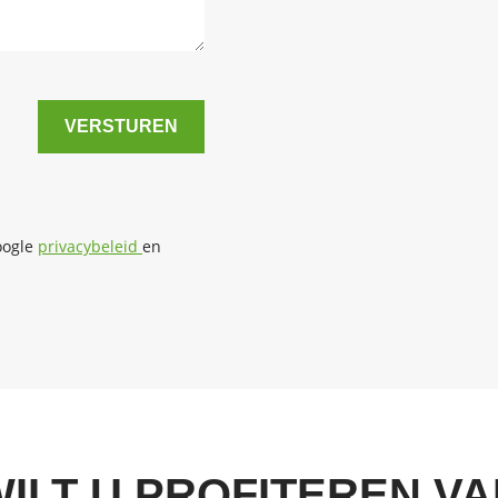
VERSTUREN
oogle
privacybeleid
en
ILT U PROFITEREN V