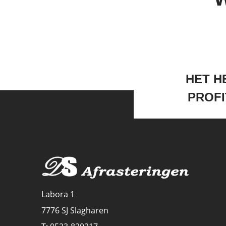
HET HE
PROFI
Labora 1
7776 SJ Slagharen