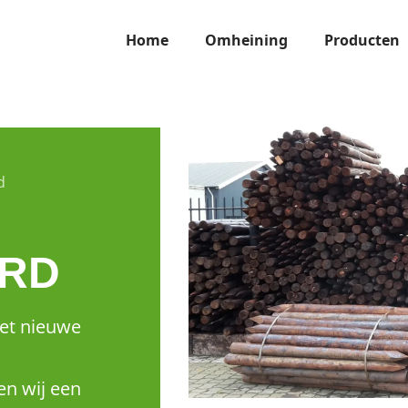
Home
Omheining
Producten
d
RD
het nieuwe
en wij een