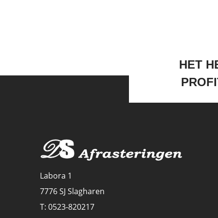
HET HE
PROFI
Labora 1
7776 SJ Slagharen
T: 0523-820217